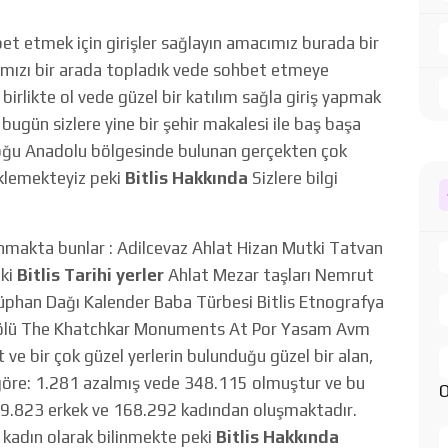
hbet etmek için girişler sağlayın amacımız burada bir
arımızı bir arada topladık vede sohbet etmeye
birlikte ol vede güzel bir katılım sağla giriş yapmak
bugün sizlere yine bir şehir makalesi ile baş başa
oğu Anadolu bölgesinde bulunan gerçekten çok
beklemekteyiz peki
Bitlis Hakkında
Sizlere bilgi
nmakta bunlar : Adilcevaz Ahlat Hizan Mutki Tatvan
eki
Bitlis Tarihi yerler
Ahlat Mezar taşları Nemrut
üphan Dağı Kalender Baba Türbesi Bitlis Etnografya
 Gölü The Khatchkar Monuments At Por Yasam Avm
ve bir çok güzel yerlerin bulunduğu güzel bir alan,
göre: 1.281 azalmış vede 348.115 olmuştur ve bu
O
179.823 erkek ve 168.292 kadından oluşmaktadır.
 kadın olarak bilinmekte peki
Bitlis Hakkında