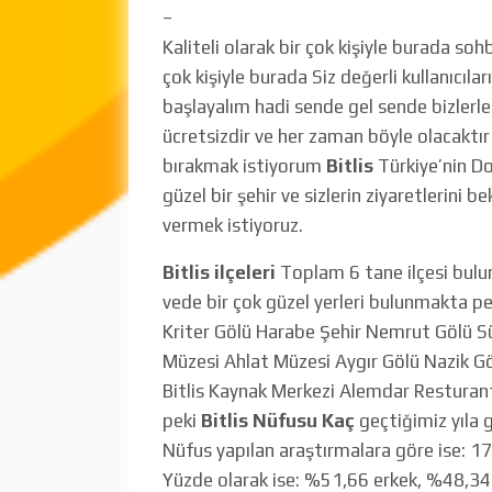
–
Kaliteli olarak bir çok kişiyle burada so
çok kişiyle burada Siz değerli kullanıcıl
başlayalım hadi sende gel sende bizlerle 
ücretsizdir ve her zaman böyle olacaktır 
bırakmak istiyorum
Bitlis
Türkiye’nin D
güzel bir şehir ve sizlerin ziyaretlerini 
vermek istiyoruz.
Bitlis ilçeleri
Toplam 6 tane ilçesi bulu
vede bir çok güzel yerleri bulunmakta p
Kriter Gölü Harabe Şehir Nemrut Gölü S
Müzesi Ahlat Müzesi Aygır Gölü Nazik
Bitlis Kaynak Merkezi Alemdar Resturant 
peki
Bitlis Nüfusu Kaç
geçtiğimiz yıla 
Nüfus yapılan araştırmalara göre ise: 
Yüzde olarak ise: %51,66 erkek, %48,34