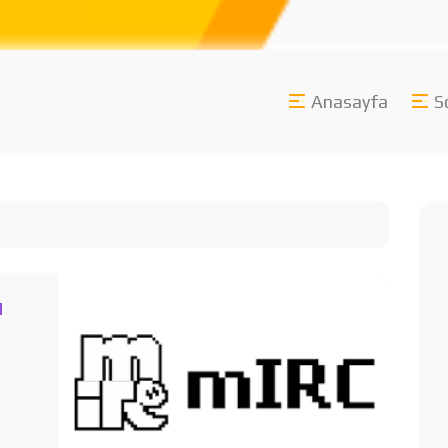
Anasayfa
S
u