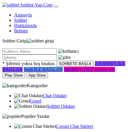
Sohbet-Yap
.Com
Anasayfa
Sohbet
Hakkımızda
İletişim
Sohbet
Girişi
* Şifreniz yoksa boş bırakın.
ZSOHBET İLE
SOHBETE BAŞLA
BAĞLAN
Sesli İLE BAĞLAN
MOBİLV2 İLE BAĞLAN
Play Store
App Store
Kategoriler
Chat Odaları
Genel
Sohbet Odaları
Popüler Yazılar
Çorum Chat Siteleri