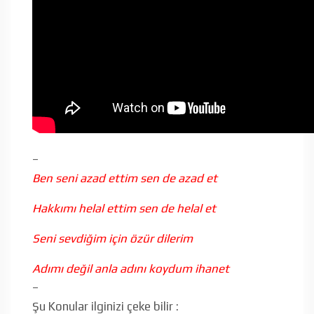
–
Ben seni azad ettim sen de azad et
Hakkımı helal ettim sen de helal et
Seni sevdiğim için özür dilerim
Adımı değil anla adını koydum ihanet
–
Şu Konular ilginizi çeke bilir :