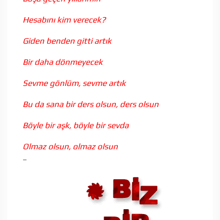
Hesabını kim verecek?
Giden benden gitti artık
Bir daha dönmeyecek
Sevme gönlüm, sevme artık
Bu da sana bir ders olsun, ders olsun
Böyle bir aşk, böyle bir sevda
Olmaz olsun, olmaz olsun
–