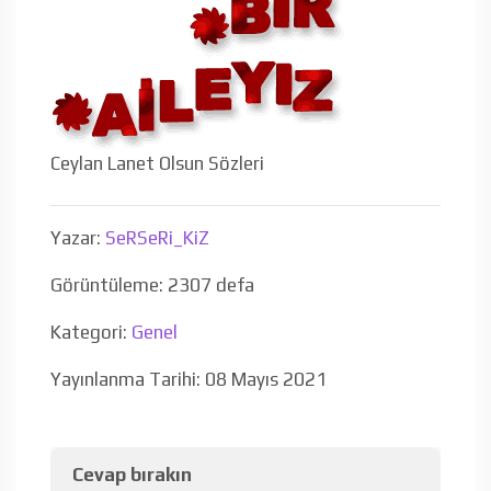
Ceylan Lanet Olsun Sözleri
Yazar:
SeRSeRi_KiZ
Görüntüleme: 2307 defa
Kategori:
Genel
Yayınlanma Tarihi: 08 Mayıs 2021
Cevap bırakın