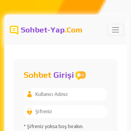
Sohbet-Yap
.Com
Sohbet
Girişi
* Şifreniz yoksa boş bırakın.