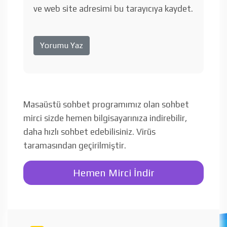
ve web site adresimi bu tarayıcıya kaydet.
Masaüstü sohbet programımız olan sohbet
mirci sizde hemen bilgisayarınıza indirebilir,
daha hızlı sohbet edebilisiniz. Virüs
taramasından geçirilmiştir.
Hemen Mirci İndir