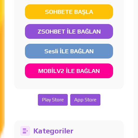
SOHBETE BAŞLA
ZSOHBET İLE BAĞLAN
Sesli İLE BAĞLAN
MOBİLV2 İLE BAĞLAN
Play Store
App Store
Kategoriler