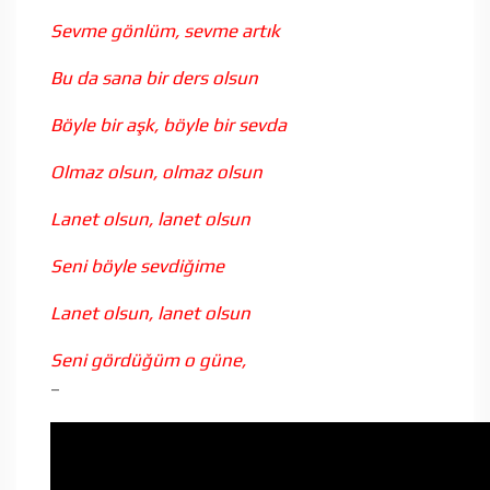
Sevme gönlüm, sevme artık
Bu da sana bir ders olsun
Böyle bir aşk, böyle bir sevda
Olmaz olsun, olmaz olsun
Lanet olsun, lanet olsun
Seni böyle sevdiğime
Lanet olsun, lanet olsun
Seni gördüğüm o güne,
–