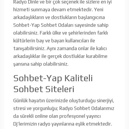
Radyo Dinle ve bir çok seçenek ile sizlere en iyi
hizmeti sunmaya devam etmektedir. Yeni
arkadaşlıkların ve dostlukların başlangıcına
Sohbet-Yap Sohbet Odaları sayesinde sahip
olabilirsiniz. Farklı ülke ve şehirlerinden farklı
kültürlerin bay ve bayan kullanıcıları ile
tanışabilirsiniz. Aynı zamanda onlar ile kalıcı
arkadaşlıklar ile gerçek dostluklar kurabilme
şansına sahip olabilirsiniz.
Sohbet-Yap Kaliteli
Sohbet Siteleri
Günlük hayatın üzerinizde oluşturduğu sinerjiyi,
stresi ve yorgunluğu; Radyo Sohbet Odalarımız
da sürekli online olan profesyonel yayıncı
Dj’lerimizin radyo yayınlarına eşlik etmektedir.