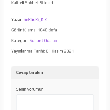
Kaliteli Sohbet Siteleri
Yazar:
SeRSeRi_KiZ
Görüntüleme: 1046 defa
Kategori:
Sohbet Odaları
Yayınlanma Tarihi: 01 Kasım 2021
Cevap bırakın
Senin yorumun