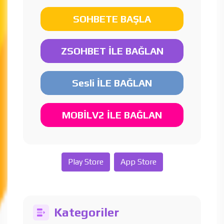
SOHBETE BAŞLA
ZSOHBET İLE BAĞLAN
Sesli İLE BAĞLAN
MOBİLV2 İLE BAĞLAN
Play Store
App Store
Kategoriler