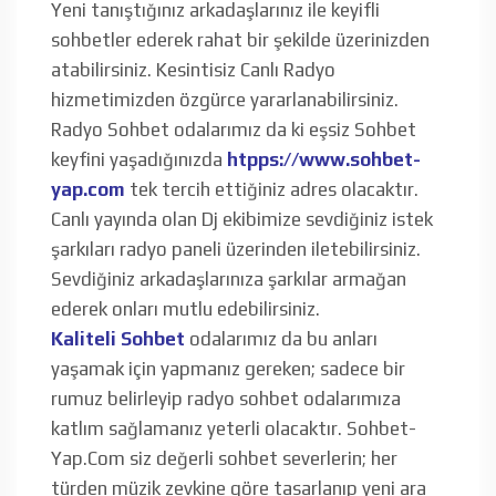
Yeni tanıştığınız arkadaşlarınız ile keyifli
sohbetler ederek rahat bir şekilde üzerinizden
atabilirsiniz. Kesintisiz Canlı Radyo
hizmetimizden özgürce yararlanabilirsiniz.
Radyo Sohbet odalarımız da ki eşsiz Sohbet
keyfini yaşadığınızda
htpps://www.sohbet-
yap.com
tek tercih ettiğiniz adres olacaktır.
Canlı yayında olan Dj ekibimize sevdiğiniz istek
şarkıları radyo paneli üzerinden iletebilirsiniz.
Sevdiğiniz arkadaşlarınıza şarkılar armağan
ederek onları mutlu edebilirsiniz.
Kaliteli Sohbet
odalarımız da bu anları
yaşamak için yapmanız gereken; sadece bir
rumuz belirleyip radyo sohbet odalarımıza
katlım sağlamanız yeterli olacaktır. Sohbet-
Yap.Com siz değerli sohbet severlerin; her
türden müzik zevkine göre tasarlanıp yeni ara