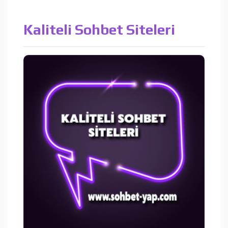
Kaliteli Sohbet Siteleri