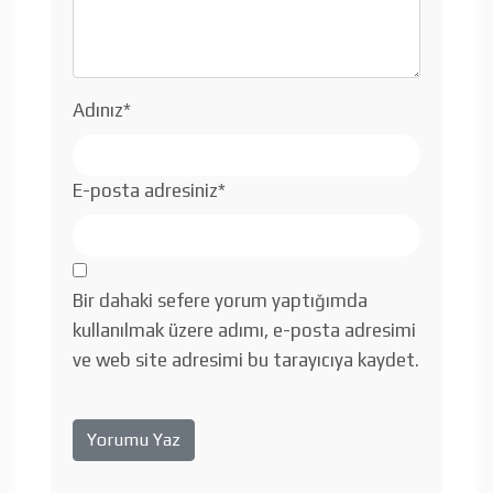
Adınız
*
E-posta adresiniz
*
Bir dahaki sefere yorum yaptığımda
kullanılmak üzere adımı, e-posta adresimi
ve web site adresimi bu tarayıcıya kaydet.