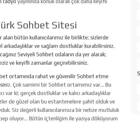
m radyo
yayınında konuk olarak çok daha keyifli
Türk Sohbet Sitesi
an bütün kullanıcılarımız ile birlikte; sizlerde
el arkadaşlıklar ve sağlam dostluklar kurabilirsiniz.
cağınız Seviyeli Sohbet odaların da yer alarak;
ziz ve keyifli zamanlar geçirebilirsiniz.
S
hbet ortamında rahat ve güvenilir Sohbet etme
sin
iz. Çok samimi bir Sohbet ortamımız var… Bu
 var ki; gerçek dostluklar ve kalıcı arkadaşlıklar
izler de güzel olan bu estantenelere şahit olduk ve
duk. Siz değerli kullanıcılarımıza bir nebze mutluluk
bep oluyor… Bütün içtenliğim ile yazıya döküyorum