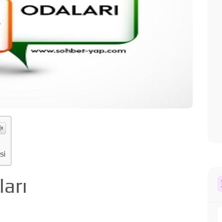
si
arı