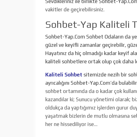
Sevdikleriniz ile birlikte Sohbet-Yap.Co
vakitler de geçirebilirsiniz.
Sohbet-Yap Kaliteli 
Sohbet-Yap.Com Sohbet Odaların da yer al
güzel ve keyifli zamanlar geçirebilir, güz
Hayatınız da hiç olmadığı kadar keyif ala
kaliteli sohbetlere ortak olup çok daha le
Kaliteli Sohbet
sitemizde nezih bir so
ayrıcalığını Sohbet-Yap.Com’da bulabilir
sohbet ortamında da o kadar çok kullanıcı
kazandılar ki; Sunucu yönetimi olarak; b
oldukça da yaptığımız işlerden gurur duy
yaşatmak bizlerin de mutlu olmasına se
her ne hissediliyor ise…