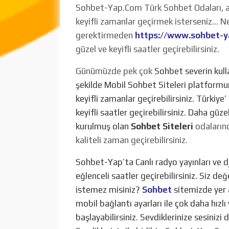
Sohbet-Yap.Com Türk Sohbet Odaları, ark
keyifli zamanlar geçirmek isterseniz… Ne
gerektirmeden
https://www.sohbet-
güzel ve keyifli saatler geçirebilirsiniz.
Günümüzde pek çok
Sohbet severin kulla
şekilde Mobil Sohbet Siteleri platformund
keyifli zamanlar geçirebilirsiniz. Türki
keyifli saatler geçirebilirsiniz. Daha güzel 
kurulmuş olan
Sohbet Siteleri
odaların
kaliteli zaman geçirebilirsiniz.
Sohbet-Yap’ta Canlı radyo yayınları ve dj
eğlenceli saatler geçirebilirsiniz. Siz değ
istemez misiniz?
Sohbet
sitemizde yer 
mobil bağlantı ayarları ile çok daha hızl
başlayabilirsiniz. Sevdiklerinize sesinizi