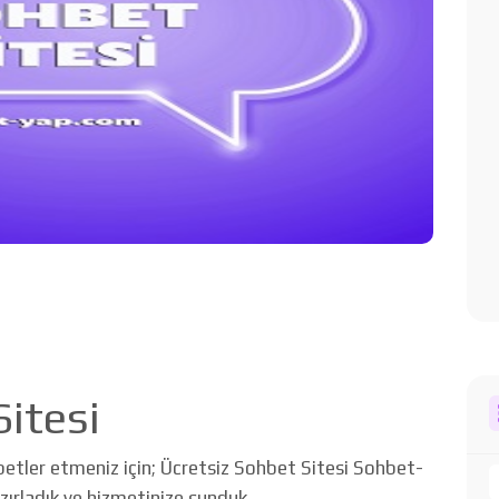
Sitesi
 sohbetler etmeniz için; Ücretsiz Sohbet Sitesi Sohbet-
azırladık ve hizmetinize sunduk…