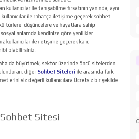
an kullanıcılar ile tanışabilme fırsatının yanında; aynı
kullanıcılar ile rahatça iletişime geçerek sohbet
, kültürlere, düşüncelere ve hayatlara sahip
ve sosyal anlamda kendinize göre yenilikler
z kullanıcılar ile iletişime geçerek kalıcı
bi olabilirsiniz.
aha da büyütmek, sektör üzerinde öncü sitelerden
 bulunduran, diğer
Sohbet Siteleri
ile arasında fark
etlerini siz değerli kullanıcılara Ücretsiz bir şekilde
Sohbet Sitesi
O