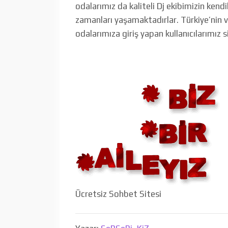
odalarımız da kaliteli Dj ekibimizin kend
zamanları yaşamaktadırlar. Türkiye’nin 
odalarımıza giriş yapan kullanıcılarımız 
Ücretsiz Sohbet Sitesi