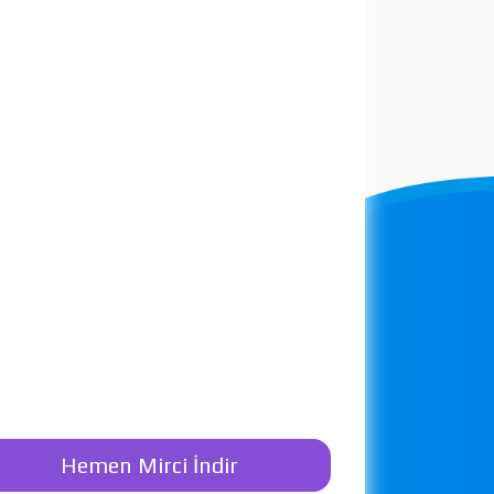
Hemen Mirci İndir