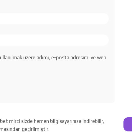
ullanılmak üzere adımı, e-posta adresimi ve web
 mirci sizde hemen bilgisayarınıza indirebilir,
amasından geçirilmiştir.