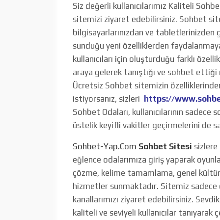
Siz değerli kullanıcılarımız Kaliteli Sohb
sitemizi ziyaret edebilirsiniz. Sohbet si
bilgisayarlarınızdan ve tabletlerinizden 
sunduğu yeni özelliklerden faydalanmaya
kullanıcıları için oluşturduğu farklı özell
araya gelerek tanıştığı ve sohbet ettiği
Ücretsiz Sohbet sitemizin özelliklerind
istiyorsanız, sizleri
https://www.sohb
Sohbet Odaları, kullanıcılarının sadece
üstelik keyifli vakitler geçirmelerini de 
Sohbet-Yap.Com
Sohbet Sitesi
sizlere
eğlence odalarımıza giriş yaparak oyunl
çözme, kelime tamamlama, genel kültür s
hizmetler sunmaktadır. Sitemiz sadece oyu
kanallarımızı ziyaret edebilirsiniz. Sevdi
kaliteli ve seviyeli kullanıcılar tanıyara