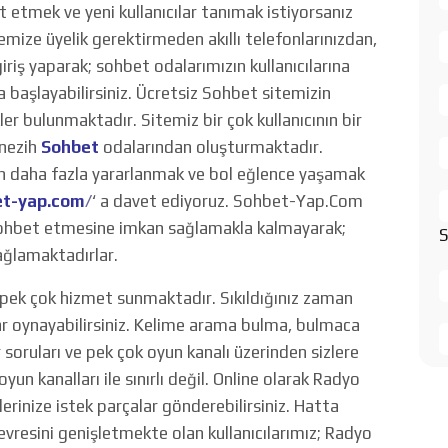
et etmek ve yeni kullanıcılar tanımak istiyorsanız
temize üyelik gerektirmeden akıllı telefonlarınızdan,
giriş yaparak; sohbet odalarımızın kullanıcılarına
 başlayabilirsiniz. Ücretsiz Sohbet sitemizin
ikler bulunmaktadır. Sitemiz bir çok kullanıcının bir
 nezih
Sohbet
odalarından oluşturmaktadır.
en daha fazla yararlanmak ve bol eğlence yaşamak
et-yap.com
/
‘ a davet ediyoruz. Sohbet-Yap.Com
 sohbet etmesine imkan sağlamakla kalmayarak;
S
sağlamaktadırlar.
 pek çok hizmet sunmaktadır. Sıkıldığınız zaman
ar oynayabilirsiniz. Kelime arama bulma, bulmaca
oruları ve pek çok oyun kanalı üzerinden sizlere
n kanalları ile sınırlı değil. Online olarak Radyo
klerinize istek parçalar gönderebilirsiniz. Hatta
k çevresini genişletmekte olan kullanıcılarımız; Radyo