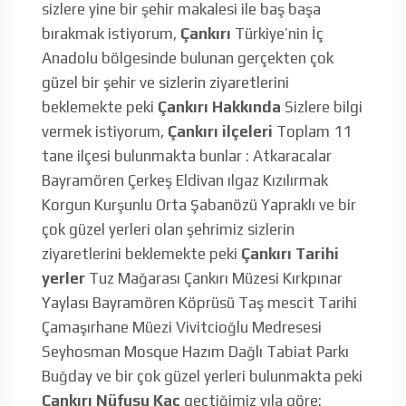
sizlere yine bir şehir makalesi ile baş başa
bırakmak istiyorum,
Çankırı
Türkiye’nin İç
Anadolu bölgesinde bulunan gerçekten çok
güzel bir şehir ve sizlerin ziyaretlerini
beklemekte peki
Çankırı Hakkında
Sizlere bilgi
vermek istiyorum,
Çankırı ilçeleri
Toplam 11
tane ilçesi bulunmakta bunlar : Atkaracalar
Bayramören Çerkeş Eldivan ılgaz Kızılırmak
Korgun Kurşunlu Orta Şabanözü Yapraklı ve bir
çok güzel yerleri olan şehrimiz sizlerin
ziyaretlerini beklemekte peki
Çankırı Tarihi
yerler
Tuz Mağarası Çankırı Müzesi Kırkpınar
Yaylası Bayramören Köprüsü Taş mescit Tarihi
Çamaşırhane Müezi Vivitcioğlu Medresesi
Seyhosman Mosque Hazım Dağlı Tabiat Parkı
Buğday ve bir çok güzel yerleri bulunmakta peki
Çankırı Nüfusu Kaç
geçtiğimiz yıla göre: