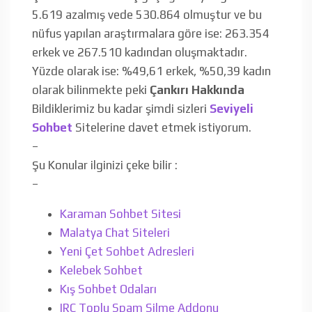
5.619 azalmış vede 530.864 olmuştur ve bu
nüfus yapılan araştırmalara göre ise: 263.354
erkek ve 267.510 kadından oluşmaktadır.
Yüzde olarak ise: %49,61 erkek, %50,39 kadın
olarak bilinmekte peki
Çankırı Hakkında
Bildiklerimiz bu kadar şimdi sizleri
Seviyeli
Sohbet
Sitelerine davet etmek istiyorum.
–
Şu Konular ilginizi çeke bilir :
–
Karaman Sohbet Sitesi
Malatya Chat Siteleri
Yeni Çet Sohbet Adresleri
Kelebek Sohbet
Kış Sohbet Odaları
IRC Toplu Spam Silme Addonu