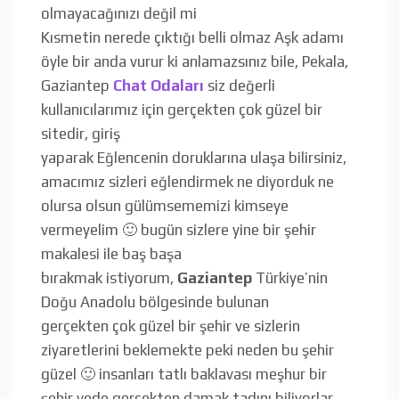
olmayacağınızı değil mi
Kısmetin nerede çıktığı belli olmaz Aşk adamı
öyle bir anda vurur ki anlamazsınız bile, Pekala,
Gaziantep
Chat Odaları
siz değerli
kullanıcılarımız için gerçekten çok güzel bir
sitedir, giriş
yaparak Eğlencenin doruklarına ulaşa bilirsiniz,
amacımız sizleri eğlendirmek ne diyorduk ne
olursa olsun gülümsememizi kimseye
vermeyelim 🙂 bugün sizlere yine bir şehir
makalesi ile baş başa
bırakmak istiyorum,
Gaziantep
Türkiye’nin
Doğu Anadolu bölgesinde bulunan
gerçekten çok güzel bir şehir ve sizlerin
ziyaretlerini beklemekte peki neden bu şehir
güzel 🙂 insanları tatlı baklavası meşhur bir
şehir vede gerçekten damak tadını biliyorlar