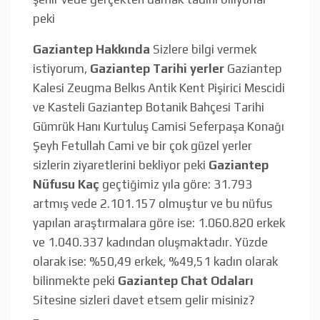
peki
Gaziantep Hakkında
Sizlere bilgi vermek
istiyorum,
Gaziantep Tarihi yerler
Gaziantep
Kalesi Zeugma Belkıs Antik Kent Pişirici Mescidi
ve Kasteli Gaziantep Botanik Bahçesi Tarihi
Gümrük Hanı Kurtuluş Camisi Seferpaşa Konağı
Şeyh Fetullah Cami ve bir çok güzel yerler
sizlerin ziyaretlerini bekliyor peki
Gaziantep
Nüfusu Kaç
geçtiğimiz yıla göre: 31.793
artmış vede 2.101.157 olmuştur ve bu nüfus
yapılan araştırmalara göre ise: 1.060.820 erkek
ve 1.040.337 kadından oluşmaktadır. Yüzde
olarak ise: %50,49 erkek, %49,51 kadın olarak
bilinmekte peki
Gaziantep Chat Odaları
Sitesine sizleri davet etsem gelir misiniz?
–